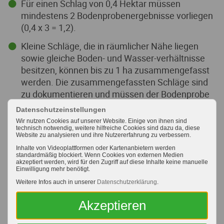
Für einen Schlag von 0,4 Hektar müssen
mindestens 2 Bodenprobenergebnisse vorliegen
(0,4 x 3 = 1,2).
Kleine Schläge, die in räumlicher Nähe liegen
sowie gleiche Boden- und Wasser-verhältnisse
besitzen, können bis zu 1 ha zusammengefasst
werden. Die zusammengefassten Schläge sind
zu dokumentieren und müssen der Bodenprobe
eindeutig zugeordnet werden. Z.B. 5
Datenschutzeinstellungen
zusammengefasste Schläge weisen eine
Wir nutzen Cookies auf unserer Website. Einige von ihnen sind
Gesamtfläche von 0,8 Hektar auf, daher müssen
technisch notwendig, weitere hilfreiche Cookies sind dazu da, diese
Website zu analysieren und ihre Nutzererfahrung zu verbessern.
mindestens 3 Bodenprobenergebnisse vorliegen
Inhalte von Videoplattformen oder Kartenanbietern werden
(0,8 x 3 = 2,4).
standardmäßig blockiert. Wenn Cookies von externen Medien
akzeptiert werden, wird für den Zugriff auf diese Inhalte keine manuelle
Einwilligung mehr benötigt.
Die Probenziehung muss repräsentativ erfolgen.
Weitere Infos auch in unserer
Datenschutzerklärung
.
Bitte teilen Sie uns im Auftragsformular den
Akzeptieren
Steinanteil
der Bodenschichten mit.