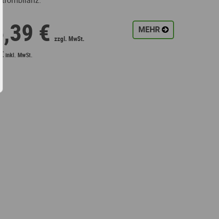
strombilanz.
:
6,39 €
MEHR
 €