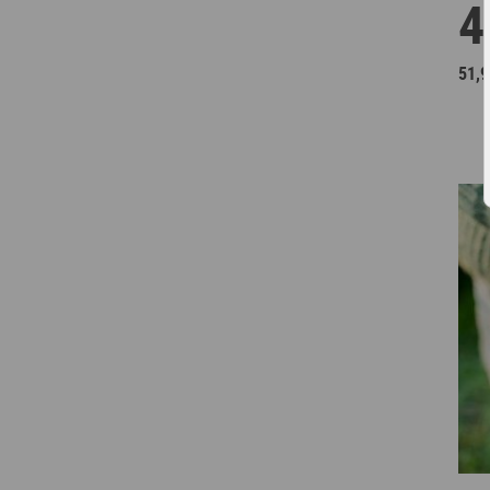
4
51,9