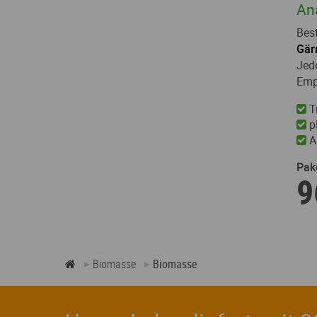
An
Bes
Gär
Jed
Emp
T
p
A
Pak
9
Biomasse
Biomasse