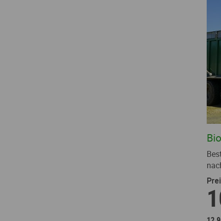
Bi
Bes
nac
Prei
1
12,9