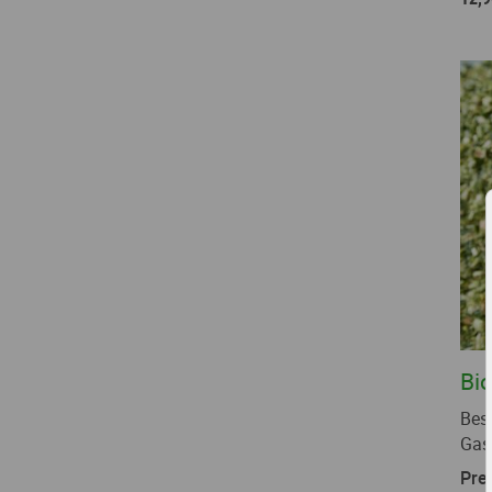
Bi
Bes
Gas
Prei