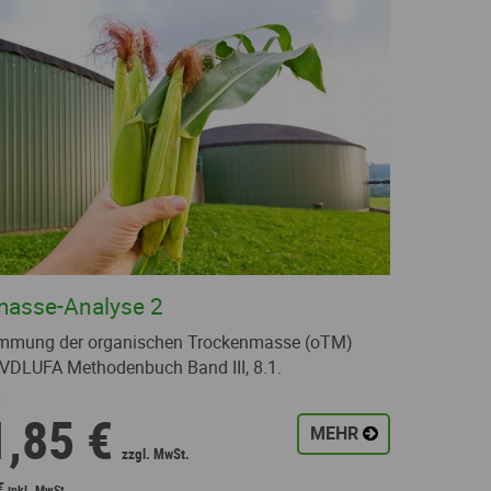
masse-Analyse 2
mmung der organischen Trockenmasse (oTM)
VDLUFA Methodenbuch Band III, 8.1.
:
1,85 €
MEHR
€