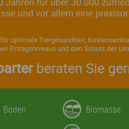
 30 Jahren für über 30.000 zufr
se und vor allem eine praxisori
für optimale Tiergesundheit, Kostensenku
hen Ertragsniveaus und den Schutz der Um
arter
beraten Sie ge
Boden
Biomasse