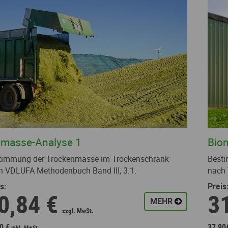
omasse-Analyse 1
Bio
timmung der Trockenmasse im Trockenschrank
Besti
h VDLUFA Methodenbuch Band III, 3.1.
nach 
s:
Preis
0,84 €
3
MEHR
0 €
37,90