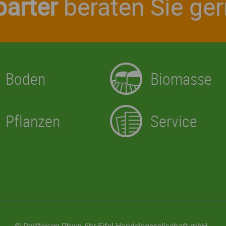
arter
beraten Sie ge
Boden
Biomasse
Pflanzen
Service
© Raiffeisen Rhein-Ahr-Eifel
Handelsgesellschaft mbH