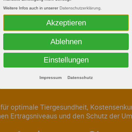
Weitere Infos auch in unserer
Datenschutzerklärung
.
Akzeptieren
Ablehnen
Einstellungen
 30 Jahren für über 30.000 zufr
se und vor allem eine praxisori
Impressum
Datenschutz
für optimale Tiergesundheit, Kostensenku
hen Ertragsniveaus und den Schutz der Um