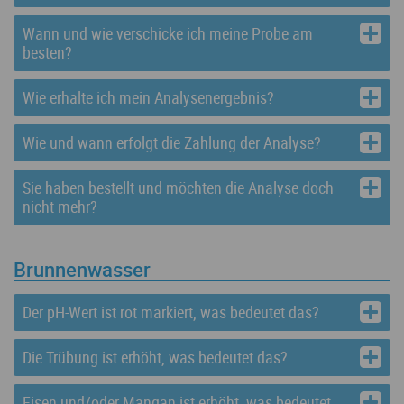
Wann und wie verschicke ich meine Probe am
Infos
besten?
Häufig gestellte Fragen
Wie erhalte ich mein Analysenergebnis?
Analysenfinder
Wie und wann erfolgt die Zahlung der Analyse?
Sie haben bestellt und möchten die Analyse doch
nicht mehr?
Brunnenwasser
Der pH-Wert ist rot markiert, was bedeutet das?
Die Trübung ist erhöht, was bedeutet das?
Eisen und/oder Mangan ist erhöht, was bedeutet