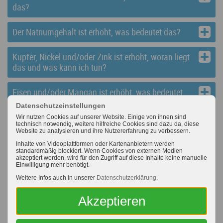
das?
Der Natriumgehalt ist erhöht, was bedeutet das?
Kupfer, Nickel und/oder Zink ist erhöht, woran liegt
das und was kann ich tun?
Eisen und/oder Mangan ist erhöht, was bedeutet
das?
Datenschutzeinstellungen
Wir nutzen Cookies auf unserer Website. Einige von ihnen sind
technisch notwendig, weitere hilfreiche Cookies sind dazu da, diese
Die Koloniezahl ist erhöht, woran liegt das und
Website zu analysieren und ihre Nutzererfahrung zu verbessern.
was kann ich tun?
Inhalte von Videoplattformen oder Kartenanbietern werden
standardmäßig blockiert. Wenn Cookies von externen Medien
akzeptiert werden, wird für den Zugriff auf diese Inhalte keine manuelle
Es wurde eine Legionellen-Belastung festgestellt,
Einwilligung mehr benötigt.
was muss ich tun?
Weitere Infos auch in unserer
Datenschutzerklärung
.
Werden beim Raiffeisen-Laborservice auch
Akzeptieren
Medikamentenrückstände in Wasser untersucht?