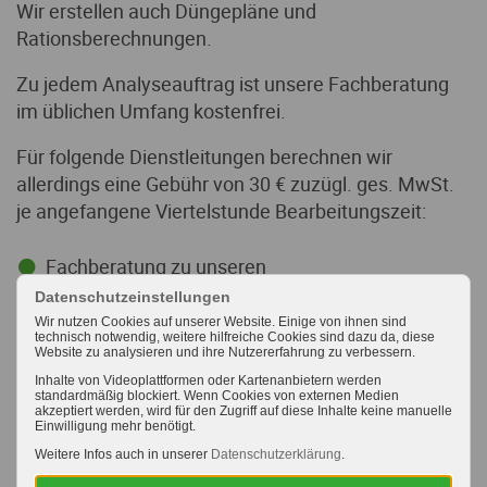
Wir erstellen auch Düngepläne und
Rationsberechnungen.
Zu jedem Analyseauftrag ist unsere Fachberatung
im üblichen Umfang kostenfrei.
Für folgende Dienstleitungen berechnen wir
allerdings eine Gebühr von 30 € zuzügl. ges. MwSt.
je angefangene Viertelstunde Bearbeitungszeit:
Fachberatung zu unseren
Untersuchungsaufträgen, die mehr als 15
Datenschutzeinstellungen
Minuten in Anspruch nimmt.
Wir nutzen Cookies auf unserer Website. Einige von ihnen sind
technisch notwendig, weitere hilfreiche Cookies sind dazu da, diese
Website zu analysieren und ihre Nutzererfahrung zu verbessern.
Änderung von Düngungsplänen
Inhalte von Videoplattformen oder Kartenanbietern werden
Begutachtung von Bildmaterial
standardmäßig blockiert. Wenn Cookies von externen Medien
akzeptiert werden, wird für den Zugriff auf diese Inhalte keine manuelle
Einwilligung mehr benötigt.
Lieferung von Analysedaten im Excel-Format
Weitere Infos auch in unserer
Datenschutzerklärung
.