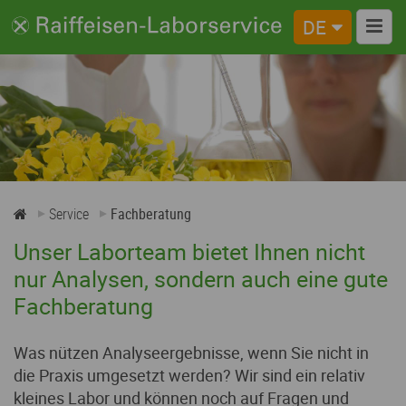
DE
Service
Fachberatung
So einfach geht es
Probenabholung
Service
Fachberatung
Unser Laborteam bietet Ihnen nicht
Downloads
nur Analysen, sondern auch eine gute
Raiffeisen-Düngershop
Fachberatung
Geschenkgutschein
Was nützen Analyseergebnisse, wenn Sie nicht in
die Praxis umgesetzt werden? Wir sind ein relativ
Übersicht Analysenangebote
kleines Labor und können noch auf Fragen und