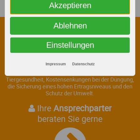
Akzeptieren
Service
Fachberatung
Ablehnen
Unser Labor liefert seit 30 Jahren für
über 30.000 zufriedene Kunden
zuverlässige Meßergebnisse und vor
Einstellungen
allem eine praxisorientierte
Fachberatung!
Impressum
Datenschutz
Nutzen Sie jetzt unser Know-how für optimale
Tiergesundheit, Kostensenkungen bei der Düngung,
die Sicherung eines hohen Ertragsniveaus und den
Schutz der Umwelt.
Ihre
Ansprechparter
beraten Sie gerne