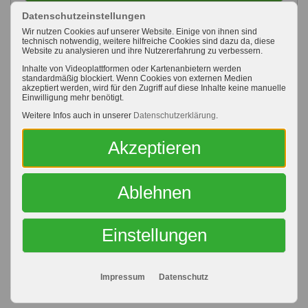
Datenschutzeinstellungen
Sie vertrauen uns - wir vertrauen Ihnen:
Wir nutzen Cookies auf unserer Website. Einige von ihnen sind
Mit Ihrem Analyseergebnis erhalten Sie eine
technisch notwendig, weitere hilfreiche Cookies sind dazu da, diese
Website zu analysieren und ihre Nutzererfahrung zu verbessern.
Rechnung.
Inhalte von Videoplattformen oder Kartenanbietern werden
Keine Vorauszahlung - kein Risiko!
standardmäßig blockiert. Wenn Cookies von externen Medien
akzeptiert werden, wird für den Zugriff auf diese Inhalte keine manuelle
Einwilligung mehr benötigt.
Anleitung zur Probenahme:
Weitere Infos auch in unserer
Datenschutzerklärung
.
Akzeptieren
Probenahme
Sie haben noch Fragen? Kontaktieren Sie uns per E-
Ablehnen
Mail oder telefonisch:
Einstellungen
Ansprechpartner
Impressum
Datenschutz
Pflanzen
Obstbau
Analysen