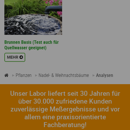
Brunnen Basis (Test auch für
Quellwasser geeignet)
MEHR
Pflanzen
Nadel- & Weihnachtsbäume
Analysen
Unser Labor liefert seit 30 Jahren für
über 30.000 zufriedene Kunden
zuverlässige Meßergebnisse und vor
allem eine praxisorientierte
Fachberatung!