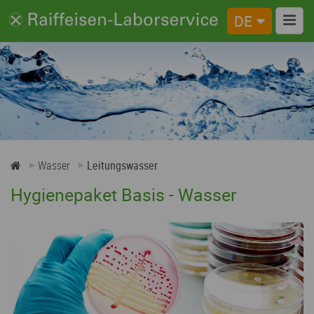
DE
Wasser
Leitungswasser
Brunnenwasser
Tränkewasser
Wasser
Leitungswasser
Hygienepaket Basis - Wasser
Teichwasser
Poolwasser
Wärmepumpen-Wasser
Probenahme