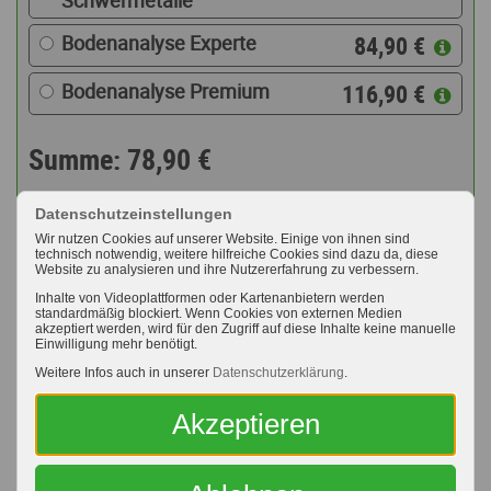
Bodenanalyse Experte
84,90 €
Bodenanalyse Premium
116,90 €
Summe: 78,90 €
Datenschutzeinstellungen
weitere Analyse hinzufügen
Wir nutzen Cookies auf unserer Website. Einige von ihnen sind
technisch notwendig, weitere hilfreiche Cookies sind dazu da, diese
Gesamt: 78,90 €
Website zu analysieren und ihre Nutzererfahrung zu verbessern.
Inhalte von Videoplattformen oder Kartenanbietern werden
standardmäßig blockiert. Wenn Cookies von externen Medien
akzeptiert werden, wird für den Zugriff auf diese Inhalte keine manuelle
Ihre Adresse (Rechnungsempfänger)
Einwilligung mehr benötigt.
Weitere Infos auch in unserer
Datenschutzerklärung
.
Anrede
Akzeptieren
Herr
Frau
Divers
Vorname
*